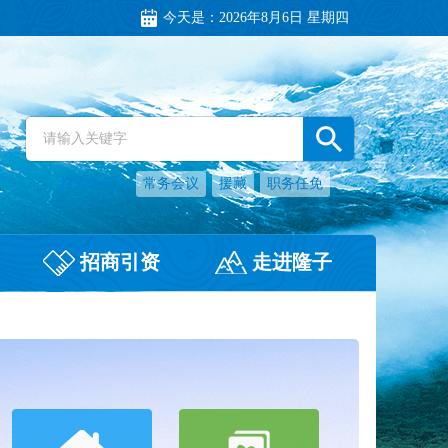
今天是：
2026年8月6日 星期四
搜索热词：
常务会议
援藏
职务任免
招商引资
走进隆子