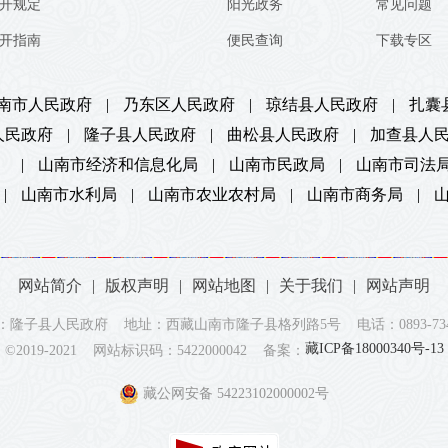
开规定
阳光政务
常见问题
开指南
便民查询
下载专区
南市人民政府
|
乃东区人民政府
|
琼结县人民政府
|
扎囊
人民政府
|
隆子县人民政府
|
曲松县人民政府
|
加查县人
）
|
山南市经济和信息化局
|
山南市民政局
|
山南市司法
|
山南市水利局
|
山南市农业农村局
|
山南市商务局
|
网站简介
|
版权声明
|
网站地图
|
关于我们
|
网站声明
：隆子县人民政府 地址：西藏山南市隆子县格列路5号 电话：0893-7342
藏ICP备18000340号-13
©2019-2021 网站标识码：5422000042 备案：
藏公网安备 54223102000002号