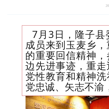
20
7月3日，隆子
成员来到玉麦乡，
的重要回信精神，
边先进事迹，重走
党性教育和精神洗
党忠诚、矢志不渝