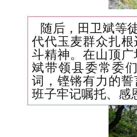
随后，田卫斌等
代代玉麦群众扎根
斗精神。在山顶广
斌带领县委常委
词，铿锵有力的誓
班子牢记嘱托、感