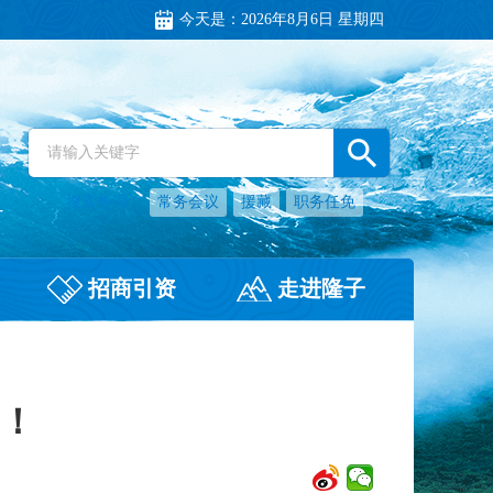
今天是：
2026年8月6日 星期四
搜索热词：
常务会议
援藏
职务任免
招商引资
走进隆子
！